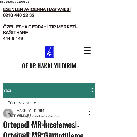
5631536980190501
ESENLER AVICENNA HASTANESİ
0210 440 32 32
ÖZEL ESHA CERRAHİ TIP MERKEZİ-
KAĞITHANE
444 9 149
OP.DR.HAKKI YILDIRIM
Önce İnsan, Sonra Hekim...
Yazı
Tüm Yazılar
HAKKI YILDIRIM
Tüm Yazılar
27 May
3 dakikada okunur
Ortopedi MR İncelemesi:
sağlık, ortopedi, doktor, kas iskel
Ortopedi MR Görüntüleme
mr, röntgen, görüntüleme