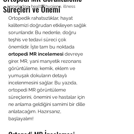
Süreçleri ve Önemi
knowledge, health, hygiene, illness
Ortopedik rahatsızlıklar, hayat 
kalitemizi doğrudan etkileyen sağlık 
sorunlarıdır. Bu nedenle, doğru 
teşhis ve tedavi süreci çok 
önemlidir. İşte tam bu noktada 
ortopedi MR incelemesi
 devreye 
girer. MR, yani manyetik rezonans 
görüntüleme, kemik, eklem ve 
yumuşak dokuların detaylı 
incelenmesini sağlar. Bu yazıda, 
ortopedi MR görüntüleme 
süreçlerini, önemini ve hastalar için 
ne anlama geldiğini samimi bir dille 
anlatacağım. Hazırsanız, 
başlayalım!